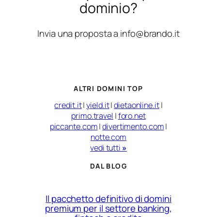
dominio?
Invia una proposta a info@brando.it
ALTRI DOMINI TOP
credit.it
|
yield.it
|
dietaonline.it
|
primo.travel
|
foro.net
piccante.com
|
divertimento.com
|
notte.com
vedi tutti
»
DAL BLOG
Il pacchetto definitivo di domini
premium per il settore banking,